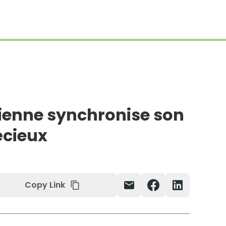
ienne synchronise son
écieux
Copy Link
mail
content_copy