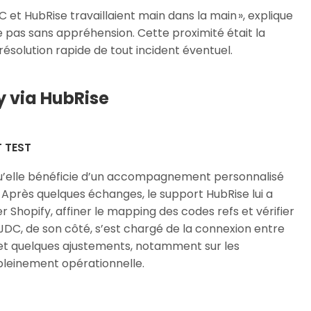
DC et HubRise travaillaient main dans la main », explique
 le pas sans appréhension. Cette proximité était la
solution rapide de tout incident éventuel.
y via HubRise
 TEST
 qu’elle bénéficie d’un accompagnement personnalisé
. Après quelques échanges, le support HubRise lui a
hopify, affiner le mapping des codes refs et vérifier
 JDC, de son côté, s’est chargé de la connexion entre
s et quelques ajustements, notamment sur les
t pleinement opérationnelle.