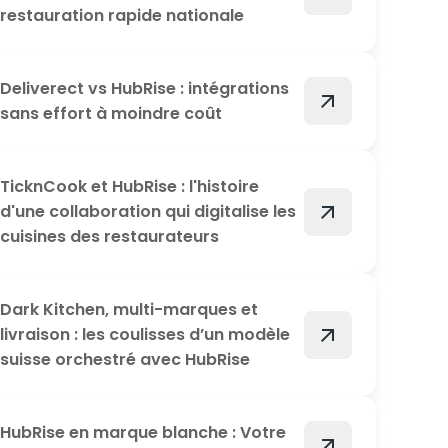
restauration rapide nationale
Deliverect vs HubRise : intégrations
arrow_outward
sans effort à moindre coût
TicknCook et HubRise : l'histoire
arrow_outward
d'une collaboration qui digitalise les
cuisines des restaurateurs
Dark Kitchen, multi-marques et
arrow_outward
livraison : les coulisses d’un modèle
suisse orchestré avec HubRise
HubRise en marque blanche : Votre
arrow_outward