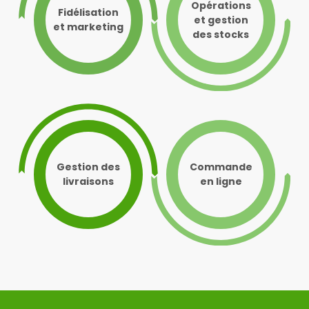
Opérations
Fidélisation
et gestion
et marketing
des stocks
Gestion des
Commande
livraisons
en ligne