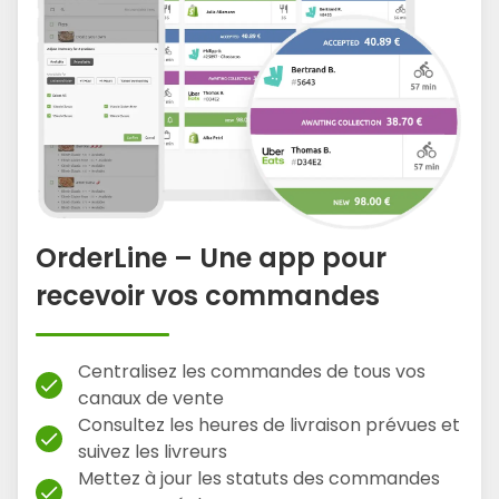
OrderLine – Une app pour
recevoir vos commandes
Centralisez les commandes de tous vos
check
canaux de vente
Consultez les heures de livraison prévues et
check
suivez les livreurs
Mettez à jour les statuts des commandes
check