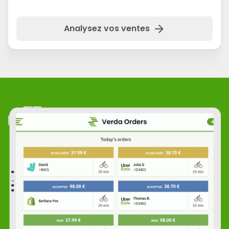
arrow_forward
Analysez vos ventes