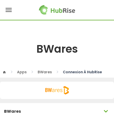
menu
BWares
Apps
BWares
Connexion À HubRise
home
expand_more
BWares