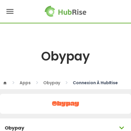
menu
Obypay
Apps
Obypay
Connexion À HubRise
home
expand_more
Obypay