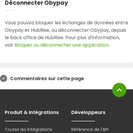
Déconnecter Obypay
Vous pouvez bloquer les échanges de données entre
Obypay et HubRise, ou déconnecter Obypay, depuis
le back office de HubRise. Pour plus d'information,
voir
Bloquer ou déconnecter une application
.
Commentaires sur cette page
expand_more
expand_less
Produit & Intégrations
Développeurs
Toutes les intégrations
Référence de l'API