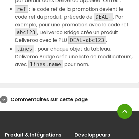
par défaut dans Deliveroo appelée "Offres".
: le code ref de la promotion devient le
ref
code ref du produit, précédé de
. Par
DEAL-
exemple, pour une promotion avec le code ref
, Deliveroo Bridge crée un produit
abc123
Deliveroo avec le PLU
.
DEAL-abc123
: pour chaque objet du tableau,
lines
Deliveroo Bridge crée une liste de modificateurs,
avec
pour nom.
lines.name
Commentaires sur cette page
expand_more
expand_less
Produit & Intégrations
Développeurs