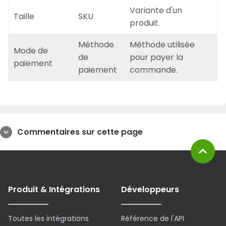
Variante d'un
Taille
SKU
produit.
Méthode
Méthode utilisée
Mode de
de
pour payer la
paiement
paiement
commande.
Commentaires sur cette page
expand_more
expand_less
Produit & Intégrations
Développeurs
Toutes les intégrations
Référence de l'API