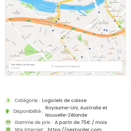
Catégorie :
Logiciels de caisse
bolt
Royaume-Uni, Australie et
Disponibilité :
location_on
Nouvelle-Zélande
Gamme de prix :
A partir de 75€ / mois
credit_card
Site Internet :
https://nextorder.com
language