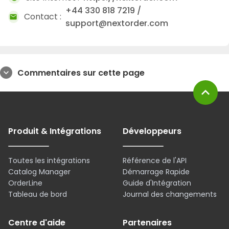
+44 330 818 7219 /
Contact :
mail
support@nextorder.com
Commentaires sur cette page
expand_more
expand_less
Produit & Intégrations
Développeurs
Toutes les intégrations
Référence de l'API
Catalog Manager
Démarrage Rapide
OrderLine
Guide d'Intégration
Tableau de bord
Journal des changements
Centre d'aide
Partenaires