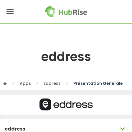
menu
eddress
Apps
Eddress
Présentation Générale
home
expand_more
eddress