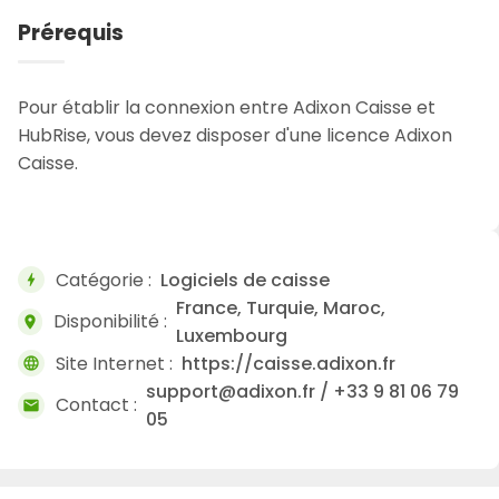
Prérequis
Pour établir la connexion entre Adixon Caisse et
HubRise, vous devez disposer d'une licence Adixon
Caisse.
Catégorie :
Logiciels de caisse
bolt
France, Turquie, Maroc,
Disponibilité :
location_on
Luxembourg
Site Internet :
https://caisse.adixon.fr
language
support@adixon.fr / +33 9 81 06 79
Contact :
mail
05