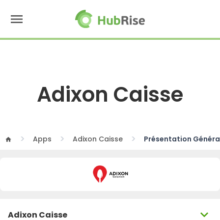
menu
Adixon Caisse
Apps
Adixon Caisse
Présentation Généra
home
expand_more
Adixon Caisse